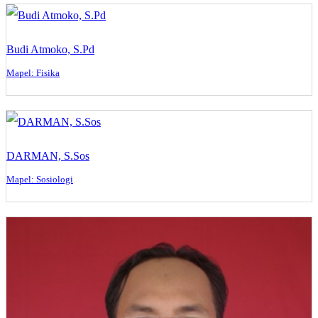
Budi Atmoko, S.Pd
Mapel: Fisika
DARMAN, S.Sos
Mapel: Sosiologi