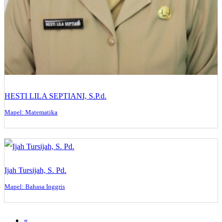
HESTI LILA SEPTIANI, S.P.d.
Mapel: Matematika
Ijah Tursijah, S. Pd.
Mapel: Bahasa Inggris
«