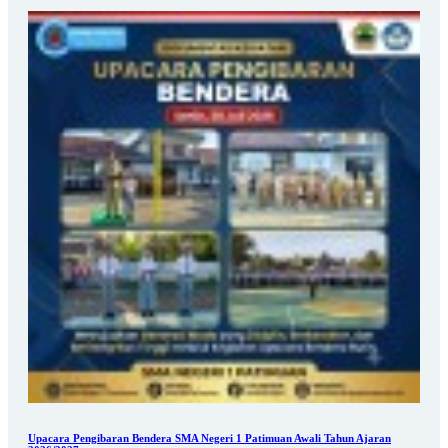
Upacara Pengibaran Bendera SMA Negeri 1 Patimuan Awali Tahun Ajaran