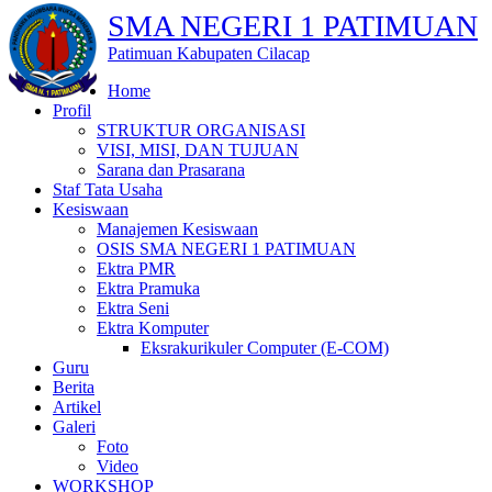
SMA NEGERI 1 PATIMUAN
Patimuan Kabupaten Cilacap
Home
Profil
STRUKTUR ORGANISASI
VISI, MISI, DAN TUJUAN
Sarana dan Prasarana
Staf Tata Usaha
Kesiswaan
Manajemen Kesiswaan
OSIS SMA NEGERI 1 PATIMUAN
Ektra PMR
Ektra Pramuka
Ektra Seni
Ektra Komputer
Eksrakurikuler Computer (E-COM)
Guru
Berita
Artikel
Galeri
Foto
Video
WORKSHOP