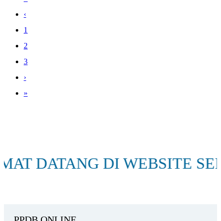
‹
1
2
3
›
»
ANG DI WEBSITE SEKOLAH S
PPDB ONLINE