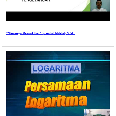
"Nikmatnya Mencari Ilmu" by Wahab Mahbub, S.Pd.I.