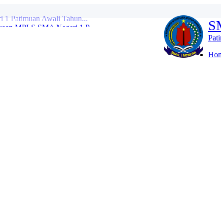
kaan MPLS SMA Negeri 1 P...
S
Kabupaten Tahun 2026...
 Penguatan Kepemimpinan...
Pat
 Penyusunan Perangkat A...
 dalam Rangka Hari Lah...
Ho
ara Hari Kebangkitan Na...
h SMA Negeri 1 Patimuan...
MERAH PUTIH SMA NEGERI 1 PATIMUAN...
NASIONAL KE-42 TAHUN 2026 DI SM...
 1 Patimuan Awali Tahun...