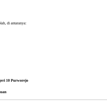
lah, di antaranya:
ri 10 Purworejo
muan