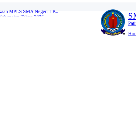
Kabupaten Tahun 2026...
S
 Penguatan Kepemimpinan...
 Penyusunan Perangkat A...
Pat
 dalam Rangka Hari Lah...
ara Hari Kebangkitan Na...
Ho
h SMA Negeri 1 Patimuan...
MERAH PUTIH SMA NEGERI 1 PATIMUAN...
NASIONAL KE-42 TAHUN 2026 DI SM...
 1 Patimuan Awali Tahun...
kaan MPLS SMA Negeri 1 P...