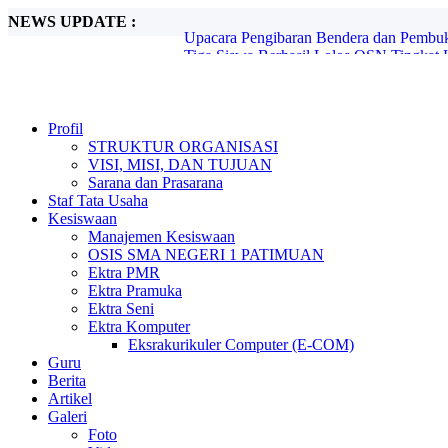
NEWS UPDATE :
Tiga Siswa Berhasil Lolos OSN Tingkat 
FGD Komunitas Belajar Patimuan Jaya :
Workshop Peningkatan Kompetensi Guru:
Upacara Pengibaran Bendera Merah Putih
SMA Negeri 1 Patimuan Laksanakan Upac
Upacara Pengibaran Bendera Merah Puti
Profil
UPACARA PENGIBARAN BENDERA 
STRUKTUR ORGANISASI
UPACARA PERINGATAN HARI ANAK 
VISI, MISI, DAN TUJUAN
Upacara Pengibaran Bendera SMA Negeri
Sarana dan Prasarana
Upacara Pengibaran Bendera dan Pembu
Staf Tata Usaha
Kesiswaan
Manajemen Kesiswaan
OSIS SMA NEGERI 1 PATIMUAN
Ektra PMR
Ektra Pramuka
Ektra Seni
Ektra Komputer
Eksrakurikuler Computer (E-COM)
Guru
Berita
Artikel
Galeri
Foto