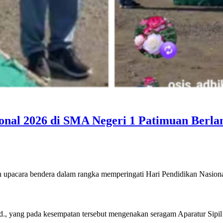
onal 2026 di SMA Negeri 1 Patimuan Berla
acara bendera dalam rangka memperingati Hari Pendidikan Nasional 
., yang pada kesempatan tersebut mengenakan seragam Aparatur Sipil