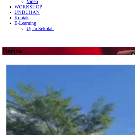
Video
WORKSHOP
UNDUHAN
Kontak
E-Learning
Ujian Sekolah
Berita