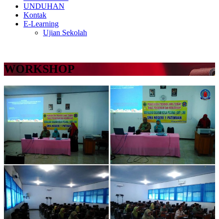
UNDUHAN
Kontak
E-Learning
Ujian Sekolah
WORKSHOP