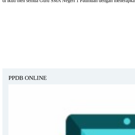
di ikuti oleh semua Guru SMA Negeri 1 Patimuan dengan menerapkan
PPDB ONLINE