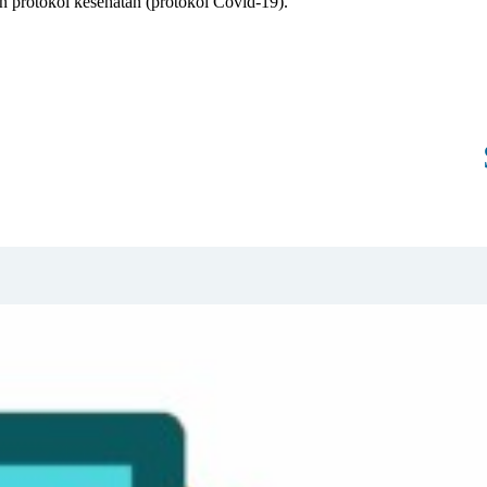
 protokol kesehatan (protokol Covid-19).
SELAMAT