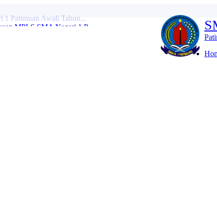
kaan MPLS SMA Negeri 1 P...
S
Kabupaten Tahun 2026...
 Penguatan Kepemimpinan...
Pat
 Penyusunan Perangkat A...
 dalam Rangka Hari Lah...
Ho
ara Hari Kebangkitan Na...
h SMA Negeri 1 Patimuan...
MERAH PUTIH SMA NEGERI 1 PATIMUAN...
NASIONAL KE-42 TAHUN 2026 DI SM...
 1 Patimuan Awali Tahun...