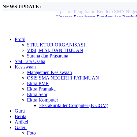
NEWS UPDATE :
Upacara Pengibaran Bendera dan Pembu
Tiga Siswa Berhasil Lolos OSN Tingkat 
FGD Komunitas Belajar Patimuan Jaya :
Workshop Peningkatan Kompetensi Guru:
Upacara Pengibaran Bendera Merah Putih
SMA Negeri 1 Patimuan Laksanakan Upac
Profil
Upacara Pengibaran Bendera Merah Puti
STRUKTUR ORGANISASI
UPACARA PENGIBARAN BENDERA 
VISI, MISI, DAN TUJUAN
UPACARA PERINGATAN HARI ANAK 
Sarana dan Prasarana
Upacara Pengibaran Bendera SMA Negeri
Staf Tata Usaha
Kesiswaan
Manajemen Kesiswaan
OSIS SMA NEGERI 1 PATIMUAN
Ektra PMR
Ektra Pramuka
Ektra Seni
Ektra Komputer
Eksrakurikuler Computer (E-COM)
Guru
Berita
Artikel
Galeri
Foto