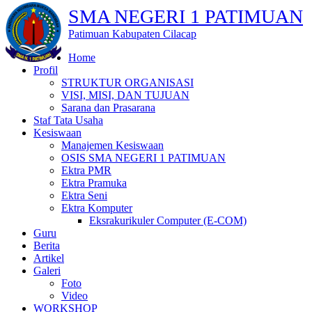
SMA NEGERI 1 PATIMUAN
Patimuan Kabupaten Cilacap
Home
Profil
STRUKTUR ORGANISASI
VISI, MISI, DAN TUJUAN
Sarana dan Prasarana
Staf Tata Usaha
Kesiswaan
Manajemen Kesiswaan
OSIS SMA NEGERI 1 PATIMUAN
Ektra PMR
Ektra Pramuka
Ektra Seni
Ektra Komputer
Eksrakurikuler Computer (E-COM)
Guru
Berita
Artikel
Galeri
Foto
Video
WORKSHOP